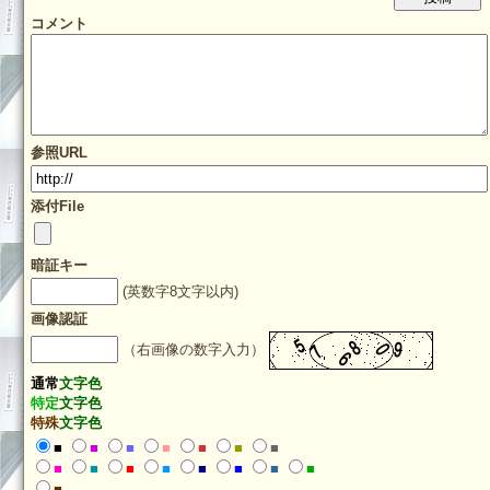
コメント
参照URL
添付File
暗証キー
(英数字8文字以内)
画像認証
（右画像の数字入力）
通常
文字色
特定
文字色
特殊
文字色
■
■
■
■
■
■
■
■
■
■
■
■
■
■
■
■