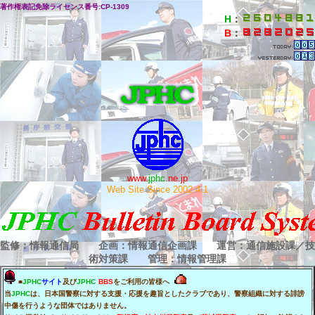
著作権表記免除ライセンス番号:CP-1309
H
：
B
：
www.
jphc
.ne.jp
Web Site Since 2002.4.1
監修：情報通信局 企画：情報通信企画課 運営：通信施設課／技
術対策課 管理：情報管理課
■
JPHC
サイト
及び
JPHC
BBS
をご利用の皆様へ
当
JPHC
は、日本国警察に対する支援・応援を趣旨としたクラブであり、警察組織に対する誹謗
中傷を行うような団体ではありません。