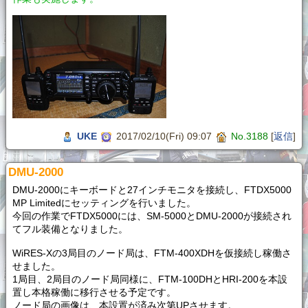
UKE
2017/02/10(Fri) 09:07
No.3188
[
返信
]
DMU-2000
DMU-2000にキーボードと27インチモニタを接続し、FTDX5000
MP Limitedにセッティングを行いました。
今回の作業でFTDX5000には、SM-5000とDMU-2000が接続され
てフル装備となりました。
WiRES-Xの3局目のノード局は、FTM-400XDHを仮接続し稼働さ
せました。
1局目、2局目のノード局同様に、FTM-100DHとHRI-200を本設
置し本格稼働に移行させる予定です。
ノード局の画像は、本設置が済み次第UPさせます。