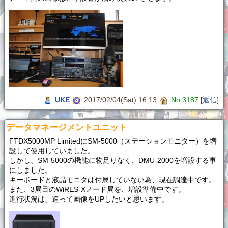
UKE
2017/02/04(Sat) 16:13
No.3187
[
返信
]
データマネージメントユニット
FTDX5000MP LimitedにSM-5000（ステーションモニター）を増
設して使用していました。
しかし、SM-5000の機能に物足りなく、DMU-2000を増設する事
にしました。
キーボードと液晶モニタは付属していない為、現在調達中です。
また、3局目のWiRES-Xノード局を、増設準備中です。
進行状況は、追って画像をUPしたいと思います。