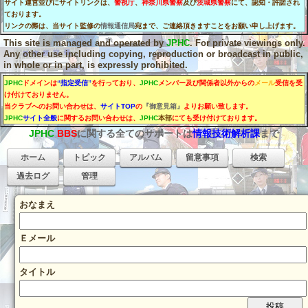
サイト運営並びにサイトリンクは、
警視庁
、
神奈川県警察
及び
茨城県警察
にて、認知・許諾され
ております。
リンクの際は、当サイト監修の
情報通信局
宛まで、ご連絡頂きますことをお願い申し上げます。
This site is managed and operated by
JPHC
. For private viewings only.
Any other use including copying, reproduction or broadcast in public,
in whole or in part, is expressly prohibited.
JPHC
ドメインは
“指定受信”
を行っており、
JPHC
メンバー及び関係者以外からの
メール
受信を受
け付けておりません。
当クラブへのお問い合わせは、
サイトTOP
の
『御意見箱』
よりお願い致します。
JPHC
サイト全般
に関するお問い合わせは、
JPHC
本部
にても受け付けております。
JPHC
BBS
に関する全てのサポートは
情報技術解析課
まで
ホーム
トピック
アルバム
留意事項
検索
過去ログ
管理
おなまえ
Ｅメール
タイトル