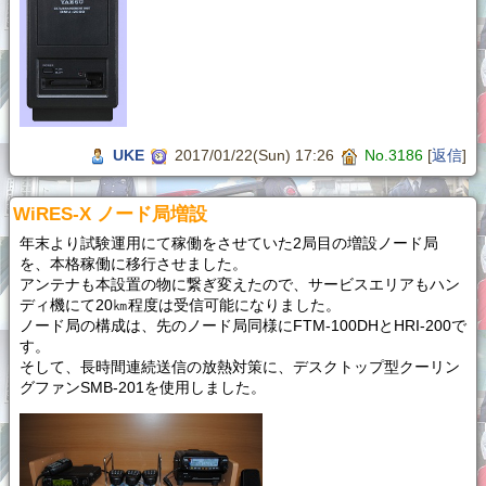
UKE
2017/01/22(Sun) 17:26
No.3186
[
返信
]
WiRES-X ノード局増設
年末より試験運用にて稼働をさせていた2局目の増設ノード局
を、本格稼働に移行させました。
アンテナも本設置の物に繋ぎ変えたので、サービスエリアもハン
ディ機にて20㎞程度は受信可能になりました。
ノード局の構成は、先のノード局同様にFTM-100DHとHRI-200で
す。
そして、長時間連続送信の放熱対策に、デスクトップ型クーリン
グファンSMB-201を使用しました。