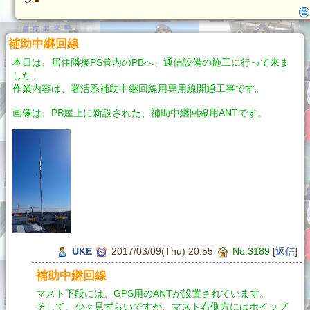
補助中継回線
本日は、居住隣接PS管内のPBへ、通信設備の施工に行って来ま
した。
作業内容は、署活系補助中継回線用専用線開通工事です。
画像は、PB屋上に新設された、補助中継回線用ANTです。
UKE
2017/03/09(Thu) 20:55
No.3189
[
返信
]
補助中継回線
マスト下段には、GPS用のANTが設置されています。
そして、少々見ずらいですが、マスト右側方にはホイップ