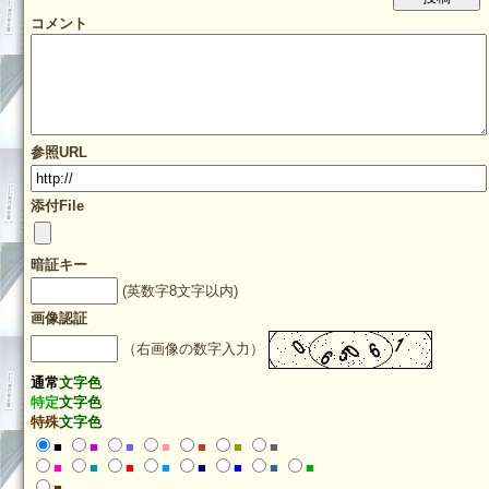
コメント
参照URL
添付File
暗証キー
(英数字8文字以内)
画像認証
（右画像の数字入力）
通常
文字色
特定
文字色
特殊
文字色
■
■
■
■
■
■
■
■
■
■
■
■
■
■
■
■