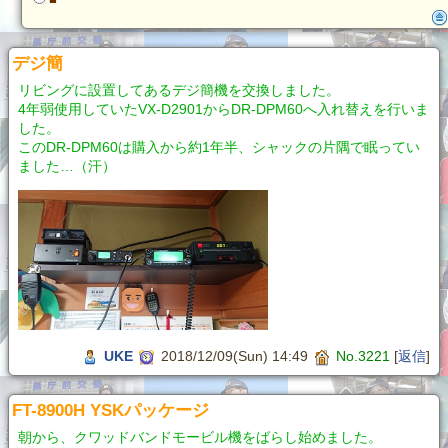
デジ簡
リビングに設置してあるデジ簡機を交換しました。
4年弱使用していたVX-D2901からDR-DPM60へ入れ替えを行いま
した。
このDR-DPM60は購入から約1年半、シャックの片隅で眠ってい
ました…（汗）
UKE
2018/12/09(Sun) 14:49
No.3221
[
返信
]
FT-8900H YSKパッケージ
朝から、クワッドバンドモービル機をばらし始めました。