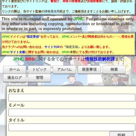
サイト運営並びにサイトリンクは、
警視庁
、
神奈川県警察
及び
茨城県警察
にて、認知・許諾され
ております。
リンクの際は、当サイト監修の
情報通信局
宛まで、ご連絡頂きますことをお願い申し上げます。
This site is managed and operated by
JPHC
. For private viewings only.
Any other use including copying, reproduction or broadcast in public,
in whole or in part, is expressly prohibited.
JPHC
ドメインは
“指定受信”
を行っており、
JPHC
メンバー及び関係者以外からの
メール
受信を受
け付けておりません。
当クラブへのお問い合わせは、
サイトTOP
の
『御意見箱』
よりお願い致します。
JPHC
サイト全般
に関するお問い合わせは、
JPHC
本部
にても受け付けております。
JPHC
BBS
に関する全てのサポートは
情報技術解析課
まで
ホーム
トピック
アルバム
留意事項
検索
過去ログ
管理
おなまえ
Ｅメール
タイトル