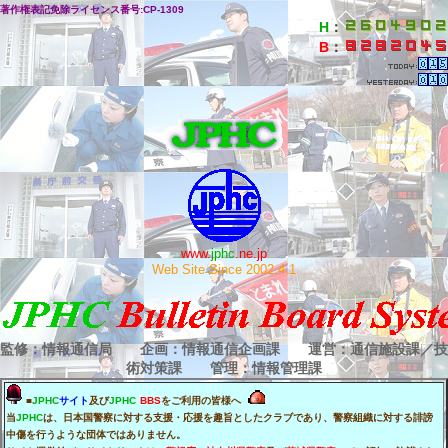
著作権表記免除ライセンス番号:CP-1309
H
：
B
：
www.
jphc
.ne.jp
Web Site Since 2002.4.1
監修：情報通信局 企画：情報通信企画課 運営：通信施設課／技
術対策課 管理：情報管理課
■
JPHC
サイト
及び
JPHC
BBS
をご利用の皆様へ
当
JPHC
は、日本国警察に対する支援・応援を趣旨としたクラブであり、警察組織に対する誹謗
中傷を行うような団体ではありません。