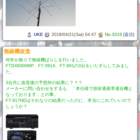
UKE
2018/04/21(Sat) 04:47
No.3219
[
返信
]
無線機改造
何年か振りで無線機ばらしを行いました。
FTDX5000MP、FT-991A、FT-891の3台をいたずらしてみまし
た。
3台共に改造後の予想外の結果に？？？
メーカーに問い合わせをするも、「本仕様で技術適基準適合機と
なっております」との事。
FT-817NDはそれなりの結果だったのに、本当にこれでいいので
しょうか？