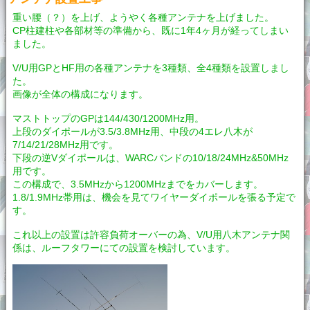
重い腰（？）を上げ、ようやく各種アンテナを上げました。
CP柱建柱や各部材等の準備から、既に1年4ヶ月が経ってしまい
ました。
V/U用GPとHF用の各種アンテナを3種類、全4種類を設置しまし
た。
画像が全体の構成になります。
マストトップのGPは144/430/1200MHz用。
上段のダイポールが3.5/3.8MHz用、中段の4エレ八木が
7/14/21/28MHz用です。
下段の逆Vダイポールは、WARCバンドの10/18/24MHz&50MHz
用です。
この構成で、3.5MHzから1200MHzまでをカバーします。
1.8/1.9MHz帯用は、機会を見てワイヤーダイポールを張る予定で
す。
これ以上の設置は許容負荷オーバーの為、V/U用八木アンテナ関
係は、ルーフタワーにての設置を検討しています。