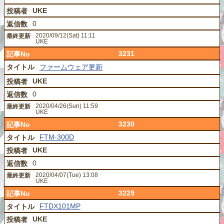
UKE
0
2020/09/12(Sat) 11:11
UKE
3231
ファームウェア更新
UKE
0
2020/04/26(Sun) 11:59
UKE
3230
FTM-300D
UKE
0
2020/04/07(Tue) 13:08
UKE
3229
FTDX101MP
UKE