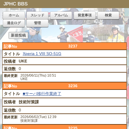
JPHC BBS
ホーム
スレッド
アルバム
留意事項
検索
過去ログ
管理
3237
Xperia 1 VIII SO-51G
UKE
0
2026/06/11(Thu) 10:51
UKE
3236
■サーバ移行作業終了
技術対策課
0
2026/06/02(Tue) 12:39
技術対策課
3235